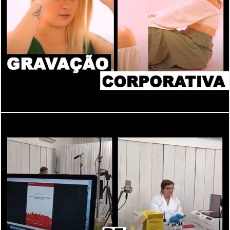
2727
0
2775
0