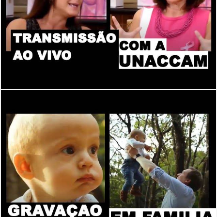
2205
0
2449
0