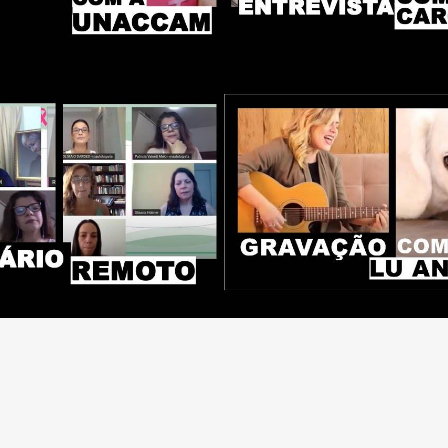
3941
2294
0