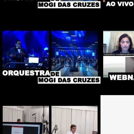
63336
0