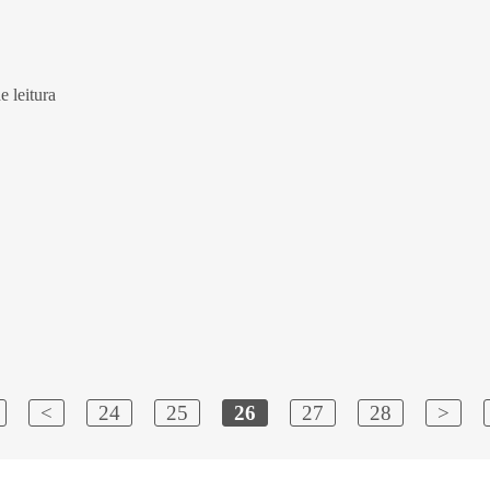
 leitura
<
24
25
26
27
28
>