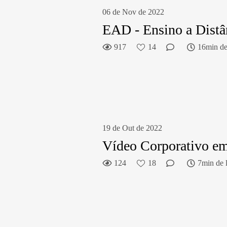
06 de Nov de 2022
EAD - Ensino a Distâ
917
14
16min de 
19 de Out de 2022
Vídeo Corporativo e
124
18
7min de l