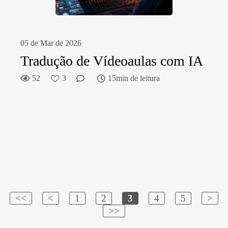
05 de Mar de 2026
Tradução de Vídeoaulas com IA
52
3
15min de leitura
<<
<
1
2
3
4
5
>
>>