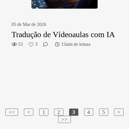
05 de Mar de 2026
Tradução de Vídeoaulas com IA
53
3
15min de leitura
<<
<
1
2
3
4
5
>
>>