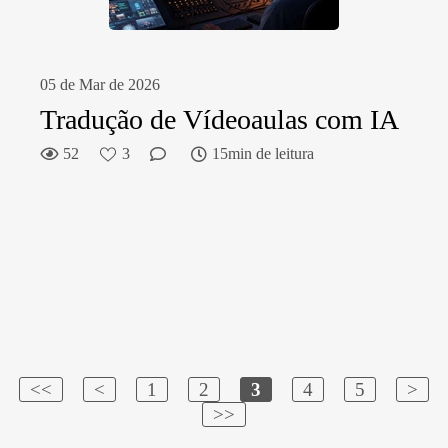
05 de Mar de 2026
Tradução de Vídeoaulas com IA
52
3
15min de leitura
<<
<
1
2
3
4
5
>
>>