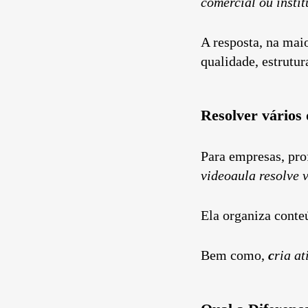
comercial ou instit
A resposta, na mai
qualidade, estrutur
Resolver vários
Para empresas, prof
videoaula resolve 
Ela organiza conteú
Bem como,
c
ria at