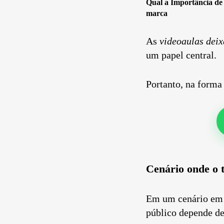
Qual a Importância de
14
Curtir
marca
Comentar
As
videoaulas deix
um papel central.
Portanto, na form
Cenário onde o 
Em um cenário em q
público depende de