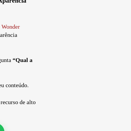
Aparência
a
Wonder
arência
rgunta
“Qual a
eu conteúdo.
ecurso de alto