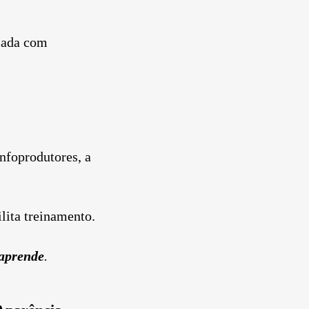
nsada com
infoprodutores, a
lita treinamento.
 aprende
.