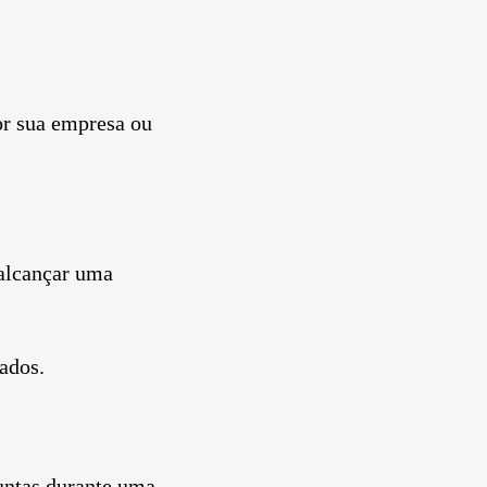
or sua empresa ou
 alcançar uma
ados.
untas durante uma