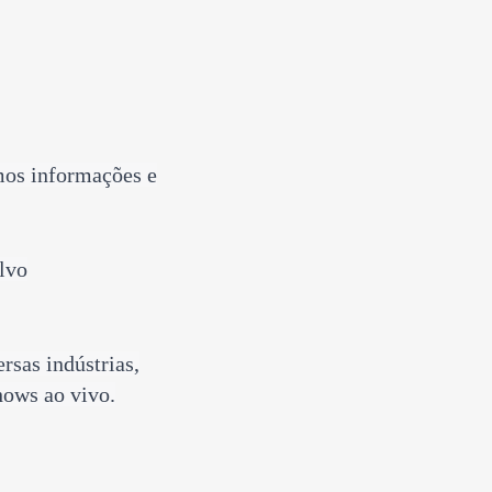
mos informações e
lvo
rsas indústrias,
hows ao vivo.