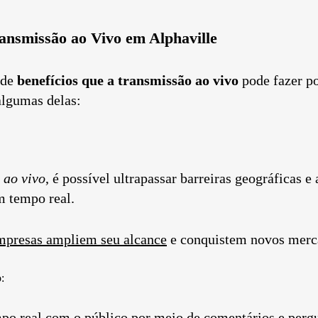
ransmissão ao Vivo em Alphaville
 de
benefícios que a transmissão ao vivo
pode fazer p
algumas delas:
 ao vivo
, é possível ultrapassar barreiras geográficas e
m tempo real.
mpresas ampliem seu alcance
e conquistem novos merc
:
po real com o público por meio de comentários e perg