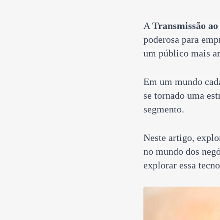
15
Curtir
A
Transmissão ao
Comentar
poderosa para empr
um público mais a
Em um mundo cada
se tornado uma est
segmento.
Neste artigo, expl
no mundo dos negó
explorar essa tecn