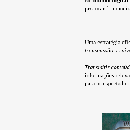
No
mundo digital
procurando maneira
Comentar
Uma estratégia efi
transmissão ao viv
Transmitir conteú
informações relev
para os espectadore