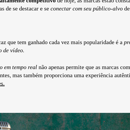
 altamente competitivo
de hoje, as marcas estão cons
s de se destacar e se
conectar com seu público-alvo
de
caz que tem ganhado cada vez mais popularidade é a
pr
o de vídeo.
do em tempo real
não apenas permite que as marcas co
antes, mas também proporciona uma experiência autênt
s.