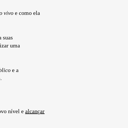
o vivo
e como ela
a suas
lizar uma
blico
e a
o
.
vo nível e
alcançar