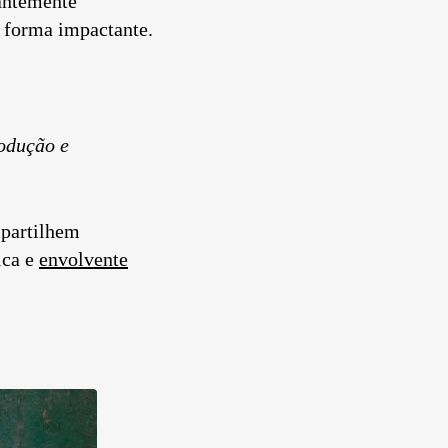
tantemente
 forma impactante.
odução e
mpartilhem
ica e
envolvente